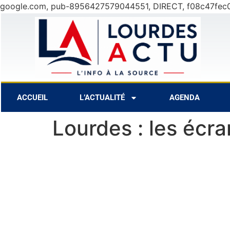
google.com, pub-8956427579044551, DIRECT, f08c47fec
7 Août
27°C
8 Aoû
ACCUEIL
L’ACTUALITÉ
AGENDA
Lourdes : les écra