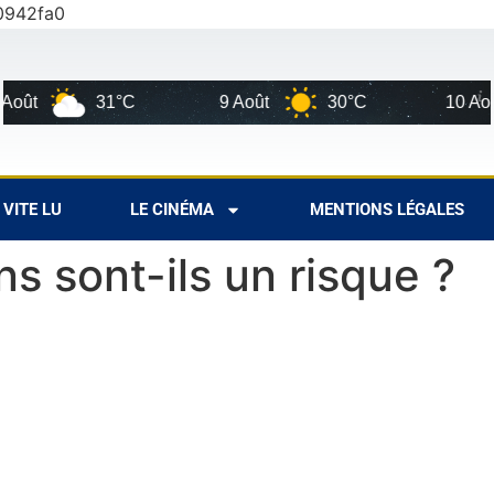
0942fa0
t
31°C
9 Août
30°C
10 Août
VITE LU
LE CINÉMA
MENTIONS LÉGALES
ns sont-ils un risque ?