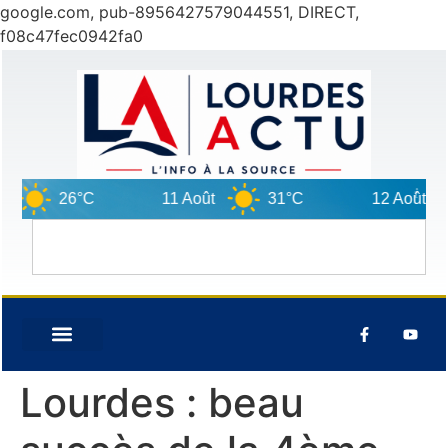
google.com, pub-8956427579044551, DIRECT,
f08c47fec0942fa0
26°C
11 Août
31°C
12 Août
3
Lourdes : beau