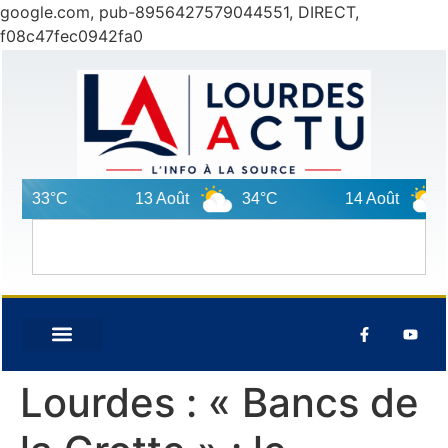
google.com, pub-8956427579044551, DIRECT,
f08c47fec0942fa0
33°C
13 Août
34°C
14 Août
33
Lourdes : « Bancs de