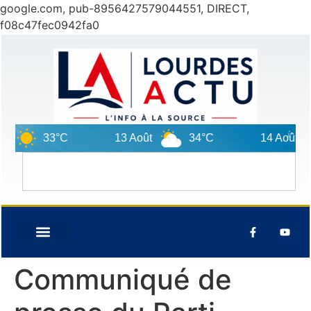
google.com, pub-8956427579044551, DIRECT,
f08c47fec0942fa0
33°C
13 Août
34°C
14 Août
Communiqué de