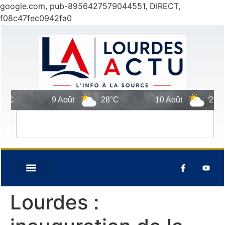
google.com, pub-8956427579044551, DIRECT,
f08c47fec0942fa0
9 Août
28°C
10 Août
27°C
Lourdes :