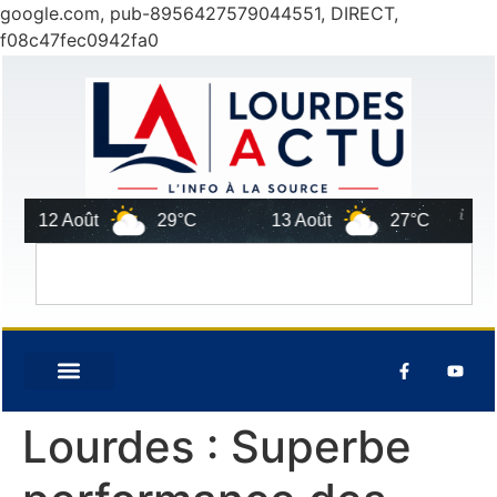
google.com, pub-8956427579044551, DIRECT,
f08c47fec0942fa0
12 Août
29°C
13 Août
27°C
7
Lourdes : Superbe