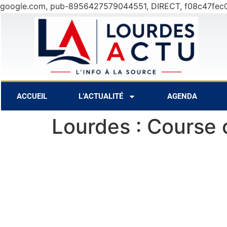
google.com, pub-8956427579044551, DIRECT, f08c47fec
t
28°C
8 Août
30°C
9 Août
ACCUEIL
L’ACTUALITÉ
AGENDA
Lourdes : Course 