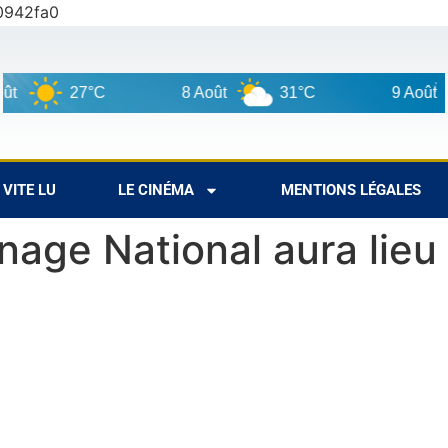
0942fa0
27°C
8 Août
31°C
9 Août
3
VITE LU
LE CINÉMA
MENTIONS LÉGALES
inage National aura lieu