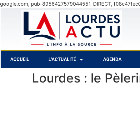
google.com, pub-8956427579044551, DIRECT, f08c47fec
7 Août
ACCUEIL
L’ACTUALITÉ
AGENDA
Lourdes : le Pèler