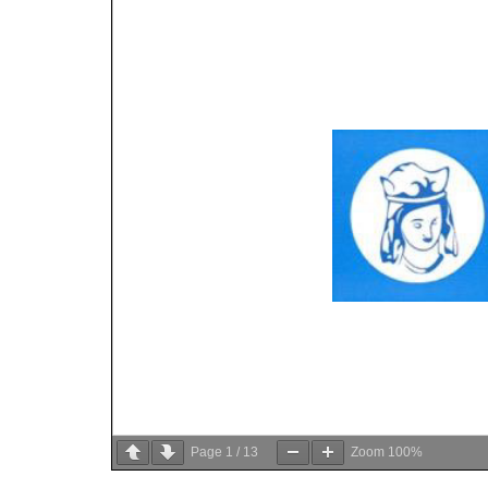
Page
1
/
13
Zoom
100%