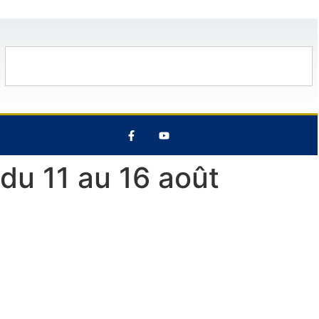
0°C
10 Août
28°C
11 Août
32°C
 du 11 au 16 août