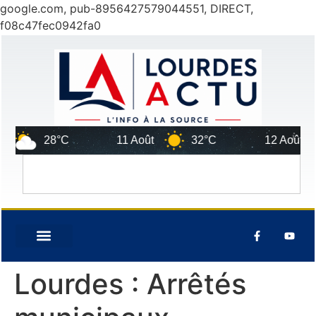
google.com, pub-8956427579044551, DIRECT,
f08c47fec0942fa0
28°C
11 Août
32°C
12 Août
Lourdes : Arrêtés