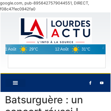
google.com, pub-8956427579044551, DIRECT,
f08c47fec0942fa0
1 Août
29°C
12 Août
31°C
13 Ao
Batsurguère : un