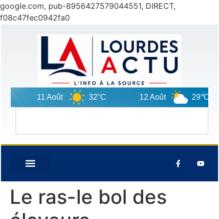
google.com, pub-8956427579044551, DIRECT,
f08c47fec0942fa0
11 Août
32°C
12 Août
29°C
Le ras-le bol des