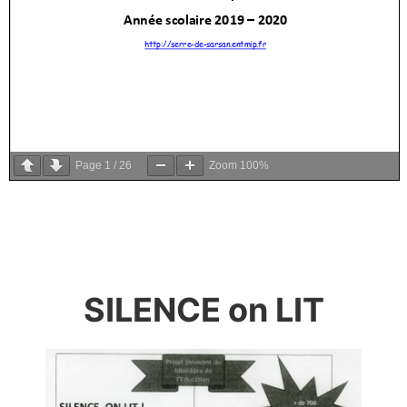
Page
1
/
26
Zoom
100%
SILENCE on LIT