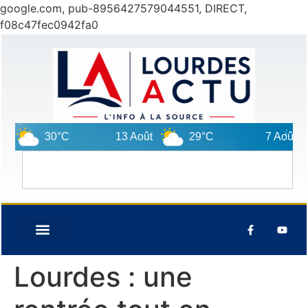
google.com, pub-8956427579044551, DIRECT,
f08c47fec0942fa0
°C
13 Août
29°C
7 Août
28°C
Lourdes : une