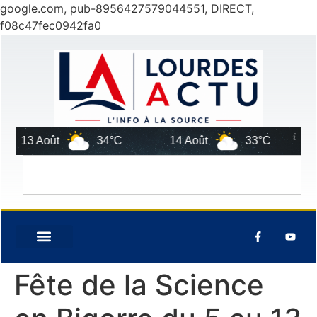
google.com, pub-8956427579044551, DIRECT,
f08c47fec0942fa0
13 Août
34°C
14 Août
33°C
Fête de la Science