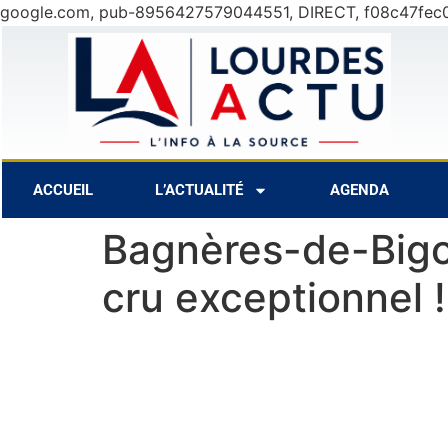
google.com, pub-8956427579044551, DIRECT, f08c47fec
6 Août
25°C
7 Août
2
ACCUEIL
L’ACTUALITÉ
AGENDA
Bagnères-de-Bigor
cru exceptionnel !