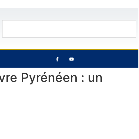
10 Août
27°C
11 Août
33°C
vre Pyrénéen : un