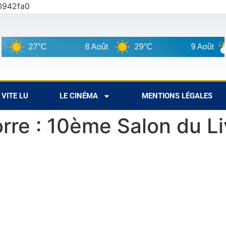
0942fa0
7°C
8 Août
29°C
9 Août
28°C
VITE LU
LE CINÉMA
MENTIONS LÉGALES
re : 10ème Salon du Li