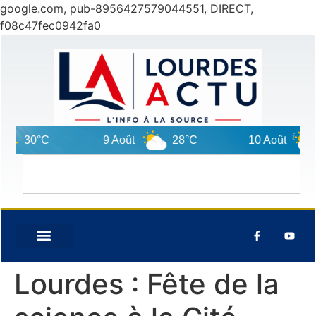
google.com, pub-8956427579044551, DIRECT,
f08c47fec0942fa0
30°C
9 Août
28°C
10 Août
2
Lourdes : Fête de la