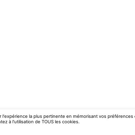
ir l'expérience la plus pertinente en mémorisant vos préférences 
ez à l'utilisation de TOUS les cookies.
WP2Social Auto Publish
Powered By :
XYZScripts.com