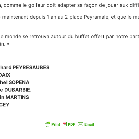
n, comme le golfeur doit adapter sa façon de jouer aux diff
e maintenant depuis 1 an au 2 place Peyramale, et que le me
 le monde se retrouva autour du buffet offert par notre part
n. »
ichard PEYRESAUBES
DAIX
chel SOPENA
de DUBARBIE.
min MARTINS
LCEY