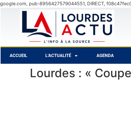
google.com, pub-8956427579044551, DIRECT, f08c47fec
30°C
9 Août
31°C
10 Août
ACCUEIL
L’ACTUALITÉ
AGENDA
Lourdes : « Coupe