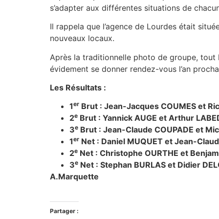
s’adapter aux différentes situations de chacu
Il rappela que l’agence de Lourdes était situé
nouveaux locaux.
Après la traditionnelle photo de groupe, tout
évidement se donner rendez-vous l’an prochai
Les Résultats :
er
1
Brut : Jean-Jacques COUMES et R
e
2
Brut : Yannick AUGE et Arthur LABE
e
3
Brut : Jean-Claude COUPADE et Mi
er
1
Net : Daniel MUQUET et Jean-Clau
e
2
Net : Christophe OURTHE et Benja
e
3
Net : Stephan BURLAS et Didier DE
A.Marquette
Partager :