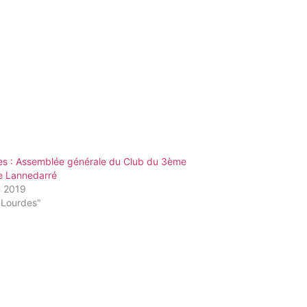
es : Assemblée générale du Club du 3ème
e Lannedarré
n 2019
"Lourdes"