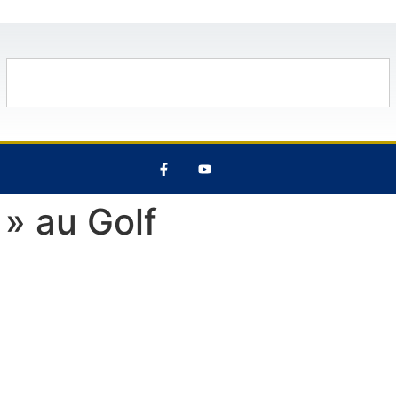
30°C
13 Août
29°C
7 Août
28°
 » au Golf