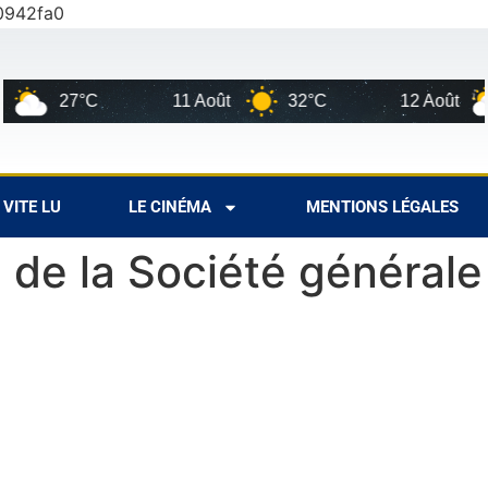
0942fa0
27°C
11 Août
32°C
12 Août
VITE LU
LE CINÉMA
MENTIONS LÉGALES
 de la Société générale