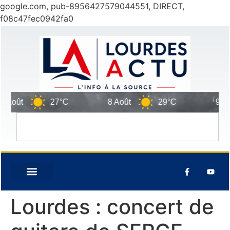
google.com, pub-8956427579044551, DIRECT,
f08c47fec0942fa0
oût
27°C
8 Août
29°C
9 Août
Lourdes : concert de