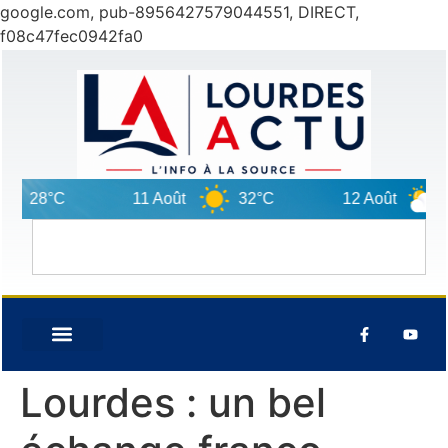
google.com, pub-8956427579044551, DIRECT,
f08c47fec0942fa0
°C
11 Août
32°C
12 Août
29°C
Lourdes : un bel