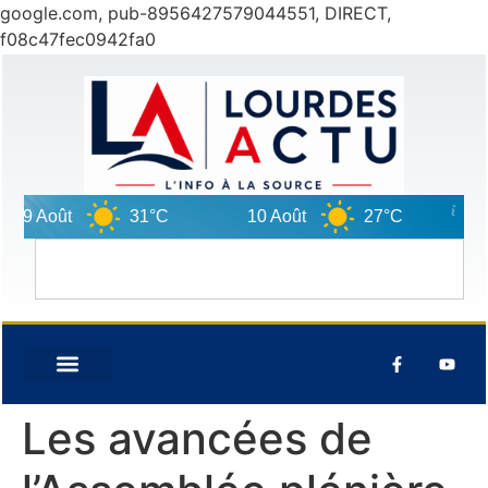
google.com, pub-8956427579044551, DIRECT,
f08c47fec0942fa0
9 Août
31°C
10 Août
27°C
11 A
Les avancées de