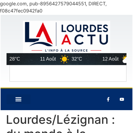
google.com, pub-8956427579044551, DIRECT,
f08c47fec0942fa0
8°C
11 Août
32°C
12 Août
29°C
Lourdes/Lézignan :