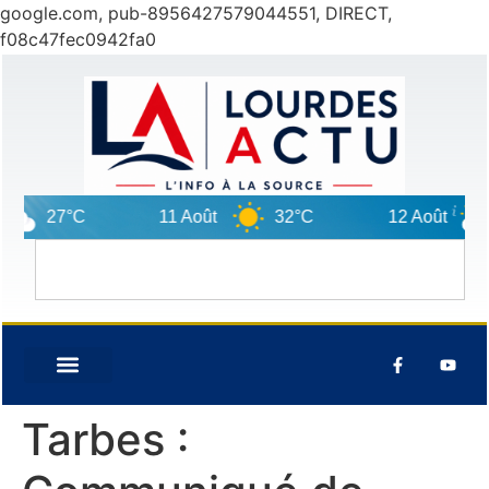
google.com, pub-8956427579044551, DIRECT,
f08c47fec0942fa0
27°C
11 Août
32°C
12 Août
Tarbes :