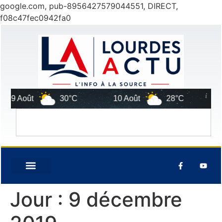
google.com, pub-8956427579044551, DIRECT,
f08c47fec0942fa0
oût
30°C
10 Août
28°C
11 Août
Jour :
9 décembre