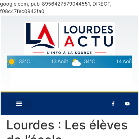
google.com, pub-8956427579044551, DIRECT,
f08c47fec0942fa0
33°C
13 Août
34°C
14 Août
Lourdes : Les élèves