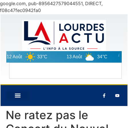
google.com, pub-8956427579044551, DIRECT,
f08c47fec0942fa0
12 Août
33°C
13 Août
34°C
14
Ne ratez pas le