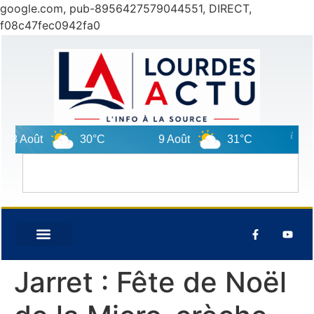
google.com, pub-8956427579044551, DIRECT,
f08c47fec0942fa0
8 Août
30°C
9 Août
31°C
10 A
Jarret : Fête de Noël