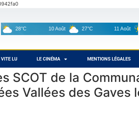
0942fa0
28°C
10 Août
27°C
11 Août
VITE LU
LE CINÉMA
MENTIONS LÉGALES
ues SCOT de la Commun
 Vallées des Gaves les