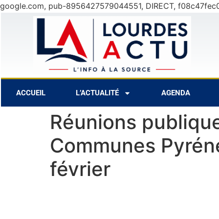
google.com, pub-8956427579044551, DIRECT, f08c47fec
27°C
8 Août
30°C
9 Août
ACCUEIL
L’ACTUALITÉ
AGENDA
Réunions publiq
Communes Pyrénées
février