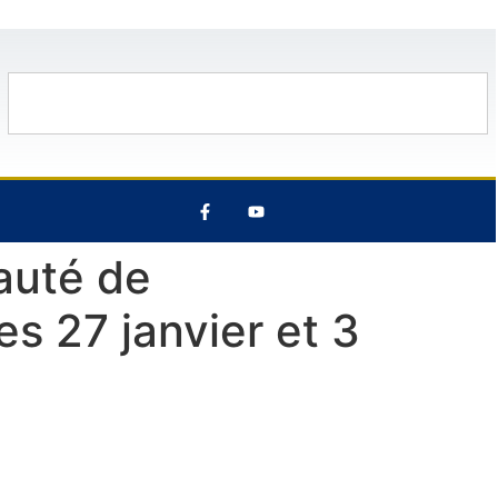
33°C
12 Août
28°C
6 Août
25°
auté de
 27 janvier et 3