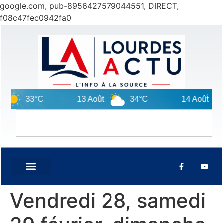
google.com, pub-8956427579044551, DIRECT,
f08c47fec0942fa0
33°C
13 Août
34°C
14 Août
Vendredi 28, samedi