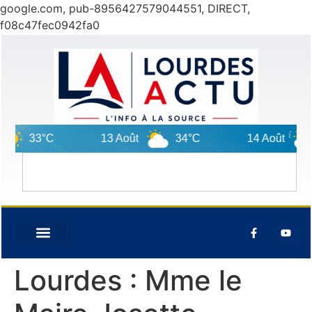
google.com, pub-8956427579044551, DIRECT,
f08c47fec0942fa0
33°C
13 Août
34°C
14 Août
Lourdes : Mme le