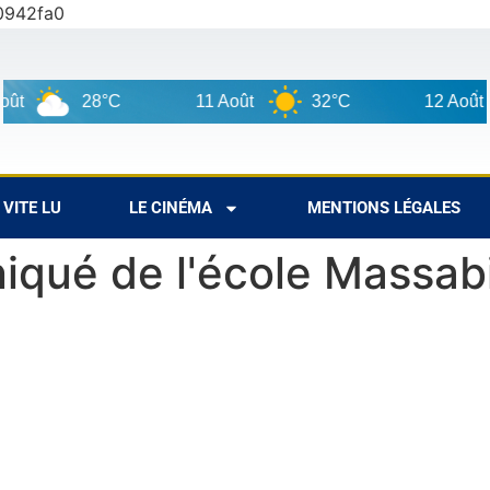
0942fa0
t
28°C
11 Août
32°C
12 Août
VITE LU
LE CINÉMA
MENTIONS LÉGALES
qué de l'école Massabi