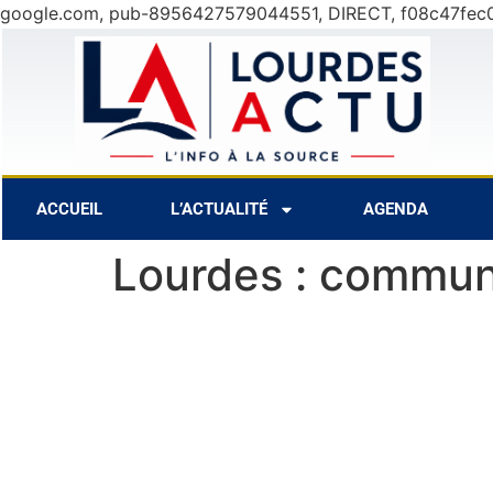
google.com, pub-8956427579044551, DIRECT, f08c47fec
Août
31°C
9 Août
30°C
10 Aoû
ACCUEIL
L’ACTUALITÉ
AGENDA
Lourdes : communi