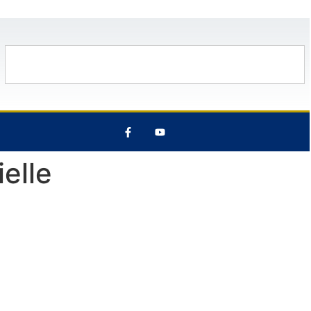
29°C
13 Août
27°C
7 Août
elle