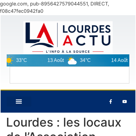
google.com, pub-8956427579044551, DIRECT,
f08c47fec0942fa0
33°C
13 Août
34°C
14 Août
Lourdes : les locaux