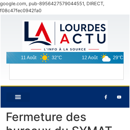
google.com, pub-8956427579044551, DIRECT,
f08c47fec0942fa0
11 Août
32°C
12 Août
29°C
Fermeture des