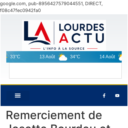
google.com, pub-8956427579044551, DIRECT,
f08c47fec0942fa0
33°C
13 Août
34°C
14 Août
3
Remerciement de