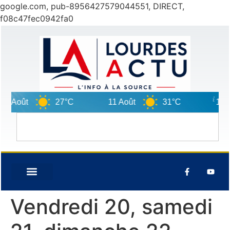
google.com, pub-8956427579044551, DIRECT,
f08c47fec0942fa0
 Août
27°C
11 Août
31°C
12 Aoû
Vendredi 20, samedi