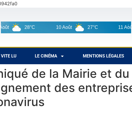
0942fa0
t
28°C
10 Août
27°C
11 Août
VITE LU
LE CINÉMA
MENTIONS LÉGALES
qué de la Mairie et du
gnement des entreprise
onavirus