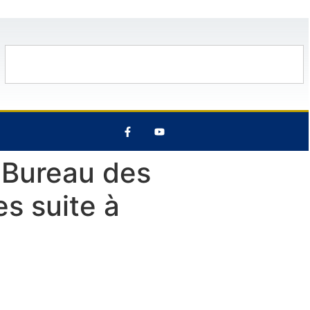
33°C
12 Août
28°C
6 Août
 Bureau des
s suite à