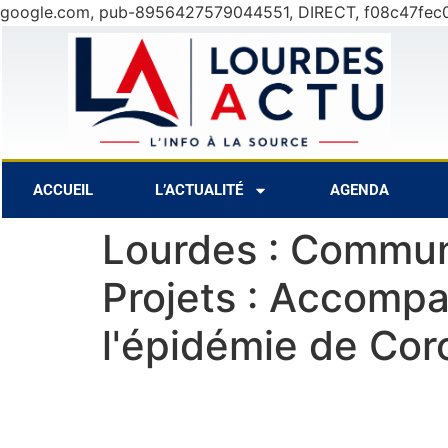
google.com, pub-8956427579044551, DIRECT, f08c47fec
 Août
27°C
8 Août
30°C
9 Aoû
ACCUEIL
L’ACTUALITÉ
AGENDA
Lourdes : Communi
Projets : Accompa
l'épidémie de Cor