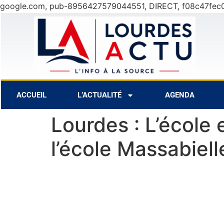
google.com, pub-8956427579044551, DIRECT, f08c47fec
6 Août
25°C
7 Ao
ACCUEIL
L’ACTUALITÉ
AGENDA
Lourdes : L’école 
l’école Massabiell