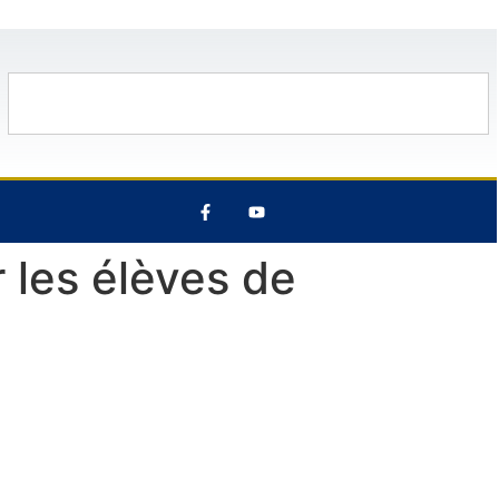
28°C
10 Août
27°C
11 Août
r les élèves de