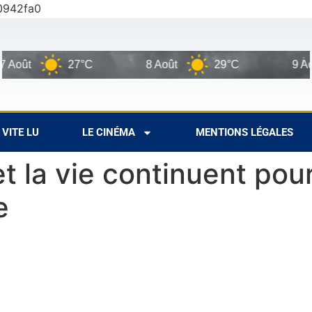
0942fa0
ût
27°C
8 Août
29°C
9 Août
VITE LU
LE CINÉMA
MENTIONS LÉGALES
et la vie continuent pou
e