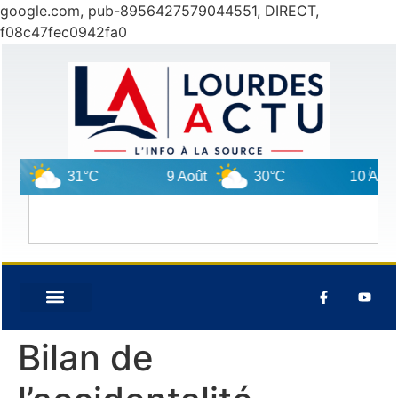
google.com, pub-8956427579044551, DIRECT,
f08c47fec0942fa0
t
31°C
9 Août
30°C
10 Août
Bilan de