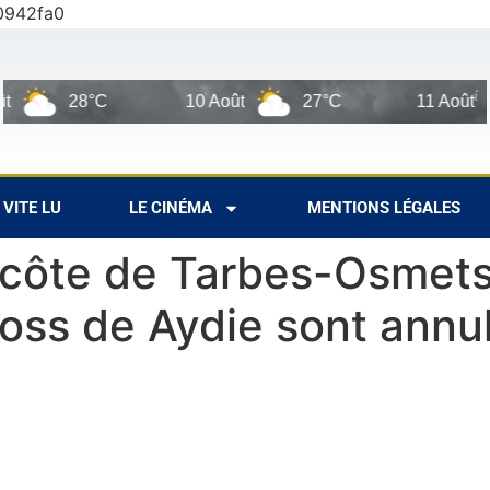
0942fa0
28°C
10 Août
27°C
11 Août
VITE LU
LE CINÉMA
MENTIONS LÉGALES
 côte de Tarbes-Osmets
ross de Aydie sont annu