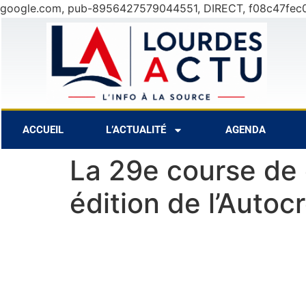
google.com, pub-8956427579044551, DIRECT, f08c47fec
27°C
8 Août
29°C
9 Août
ACCUEIL
L’ACTUALITÉ
AGENDA
La 29e course de
édition de l’Autoc