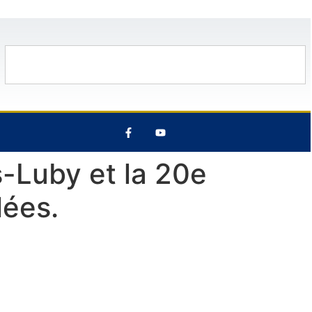
33°C
12 Août
28°C
6 Août
25°
-Luby et la 20e
lées.