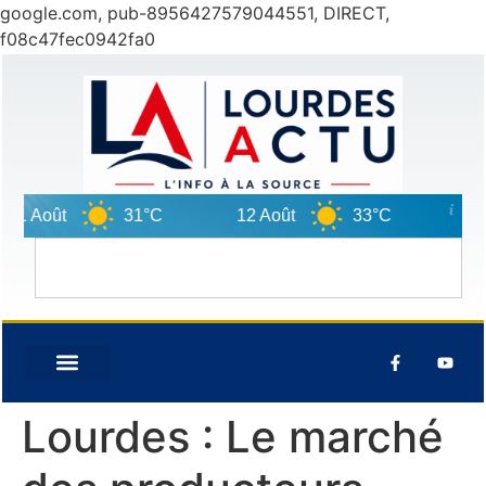
google.com, pub-8956427579044551, DIRECT,
f08c47fec0942fa0
oût
31°C
12 Août
33°C
13 Août
Lourdes : Le marché