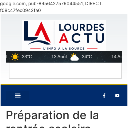
google.com, pub-8956427579044551, DIRECT,
f08c47fec0942fa0
t
33°C
13 Août
34°C
14 Août
Préparation de la