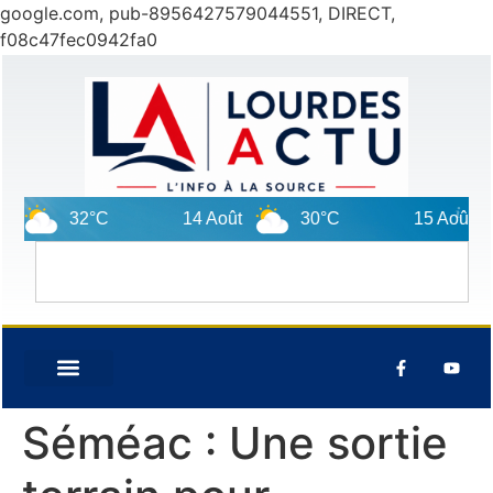
google.com, pub-8956427579044551, DIRECT,
f08c47fec0942fa0
32°C
14 Août
30°C
15 Août
Séméac : Une sortie