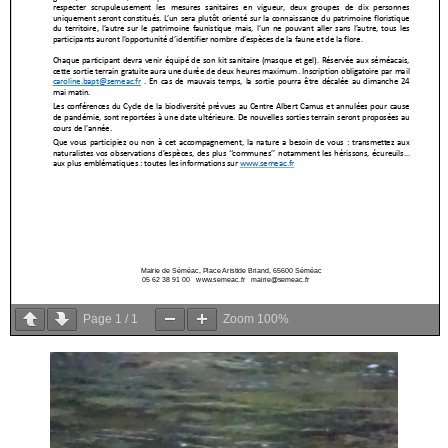
Page
1
/
1
Zoom
100%