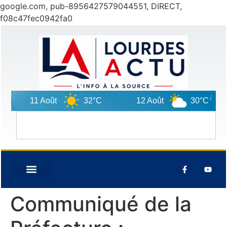
google.com, pub-8956427579044551, DIRECT,
f08c47fec0942fa0
11 Août
32°C
12 Août
30°C
Communiqué de la