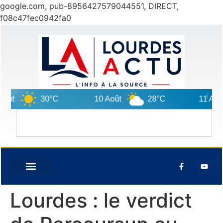
google.com, pub-8956427579044551, DIRECT,
f08c47fec0942fa0
ût
30°C
10 Août
28°C
11 Août
Lourdes : le verdict