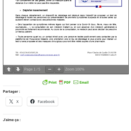
Page
1
/
5
Zoom
100%
Partager :
X
Facebook
J’aime ça :