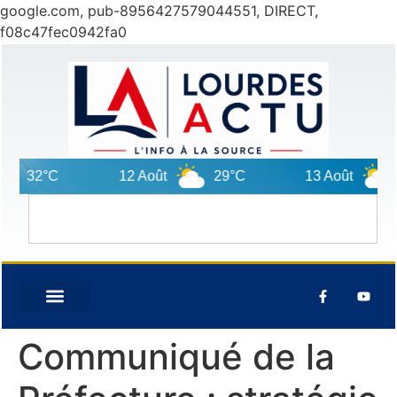
google.com, pub-8956427579044551, DIRECT,
f08c47fec0942fa0
32°C
12 Août
29°C
13 Août
2
Communiqué de la