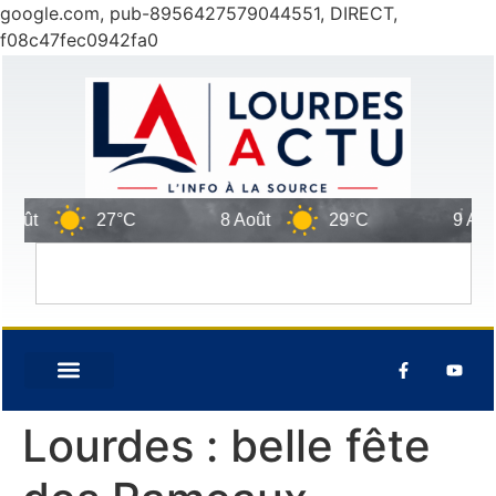
google.com, pub-8956427579044551, DIRECT,
f08c47fec0942fa0
ût
27°C
8 Août
29°C
9 Août
Lourdes : belle fête