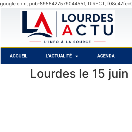
google.com, pub-8956427579044551, DIRECT, f08c47fec
t
27°C
8 Août
29°C
9 Août
ACCUEIL
L’ACTUALITÉ
AGENDA
Lourdes le 15 jui