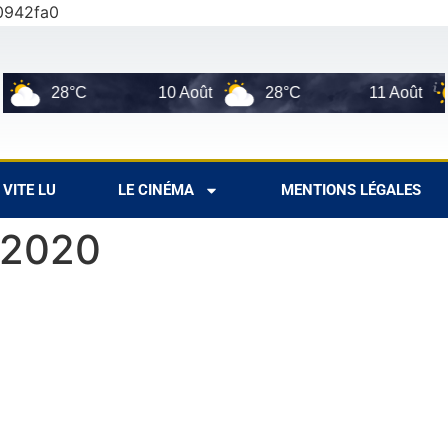
0942fa0
28°C
10 Août
28°C
11 Août
VITE LU
LE CINÉMA
MENTIONS LÉGALES
n 2020