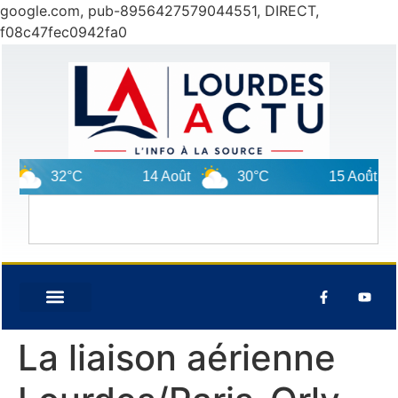
google.com, pub-8956427579044551, DIRECT,
f08c47fec0942fa0
32°C
14 Août
30°C
15 Août
La liaison aérienne