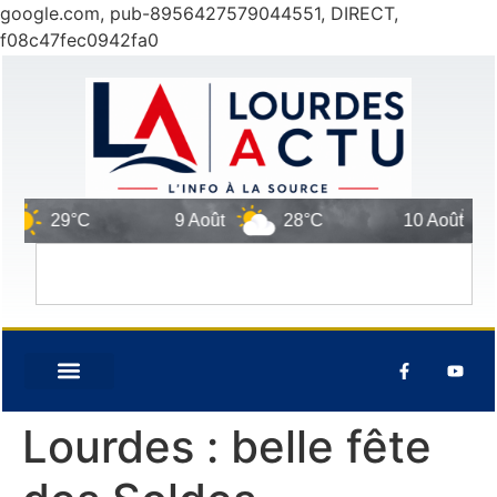
google.com, pub-8956427579044551, DIRECT,
f08c47fec0942fa0
29°C
9 Août
28°C
10 Août
2
Lourdes : belle fête