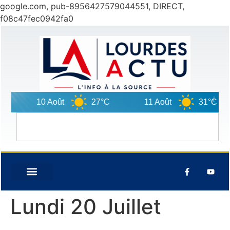
google.com, pub-8956427579044551, DIRECT,
f08c47fec0942fa0
10 Août
27°C
11 Août
31°C
Lundi 20 Juillet