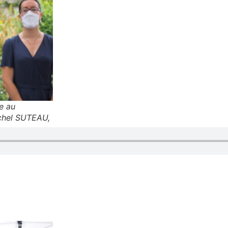
e au
chel SUTEAU,