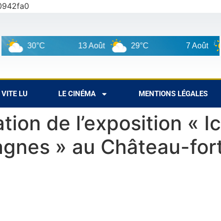
0942fa0
0°C
13 Août
29°C
7 Août
28°C
VITE LU
LE CINÉMA
MENTIONS LÉGALES
tion de l’exposition « 
gnes » au Château-for