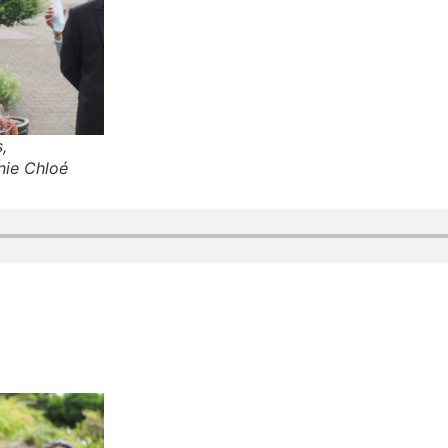
,
nie Chloé