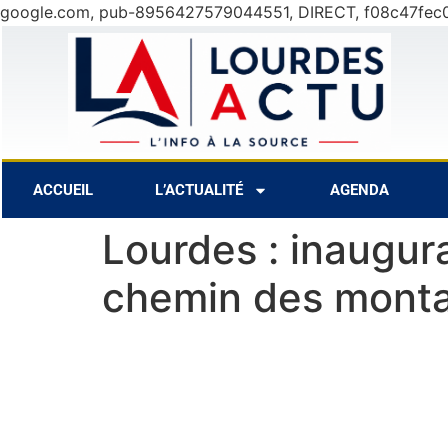
google.com, pub-8956427579044551, DIRECT, f08c47fec
27°C
11 Août
32°C
12 Août
3
ACCUEIL
L’ACTUALITÉ
AGENDA
Lourdes : inaugura
chemin des monta