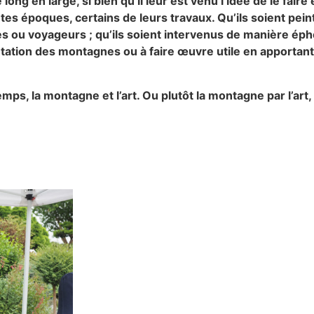
 long en large, si bien qu’il leur est venu l’idée de le fair
érentes époques, certains de leurs travaux. Qu’ils soient p
ues ou voyageurs ; qu’ils soient intervenus de manière é
ntation des montagnes ou à faire œuvre utile en apportan
ps, la montagne et l’art. Ou plutôt la montagne par l’art