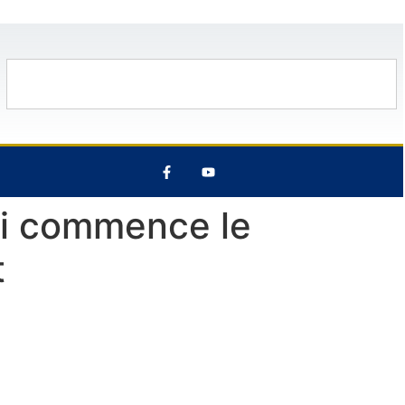
8 Août
30°C
9 Août
31°C
Ici commence le
t