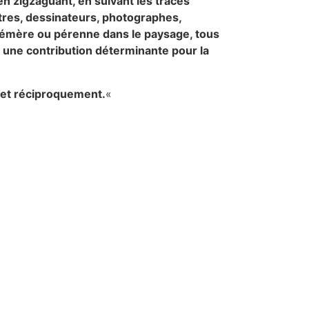
e en zigzaguant, en suivant les traces
eintres, dessinateurs, photographes,
phémère ou pérenne dans le paysage, tous
t une contribution déterminante pour la
, et réciproquement.
«