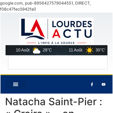
google.com, pub-8956427579044551, DIRECT,
f08c47fec0942fa0
10 Août
28°C
11 Août
30°C
1
Natacha Saint-Pier :