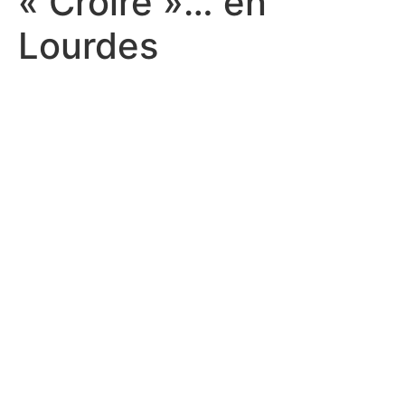
« Croire »… en
Lourdes